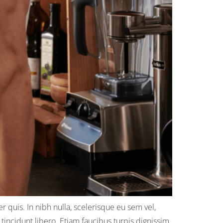
 quis. In nibh nulla, scelerisque eu sem vel,
tincidunt libero. Etiam faucibus turpis dignissim