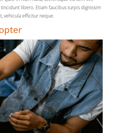
tincidunt libero. Etiam faucibus turpis dignissim
 vehicula efficitur neque.
dopter