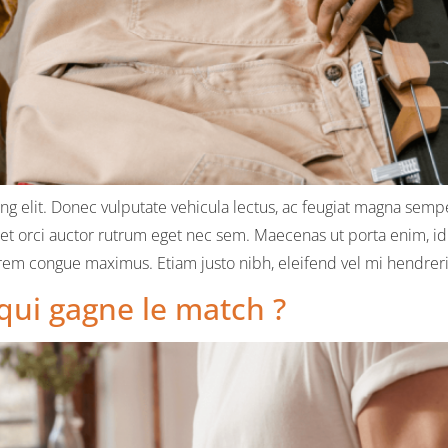
g elit. Donec vulputate vehicula lectus, ac feugiat magna semper
met orci auctor rutrum eget nec sem. Maecenas ut porta enim, id 
m congue maximus. Etiam justo nibh, eleifend vel mi hendrerit,
 qui gagne le match ?