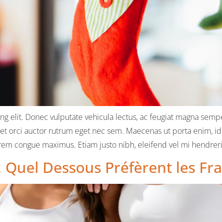
g elit. Donec vulputate vehicula lectus, ac feugiat magna semper
met orci auctor rutrum eget nec sem. Maecenas ut porta enim, id 
m congue maximus. Etiam justo nibh, eleifend vel mi hendrerit,
, Quel Dessous Préfèrent les Fra