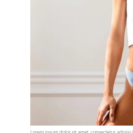
Lorem ipsum dolor sit amet, consectetur adipiscin