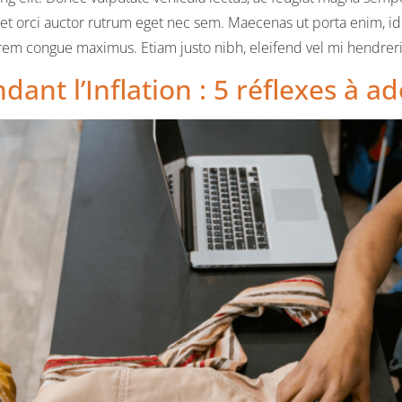
met orci auctor rutrum eget nec sem. Maecenas ut porta enim, id 
m congue maximus. Etiam justo nibh, eleifend vel mi hendrerit,
ant l’Inflation : 5 réflexes à a