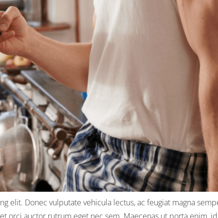
g elit. Donec vulputate vehicula lectus, ac feugiat magna semper
met orci auctor rutrum eget nec sem. Maecenas ut porta enim, id 