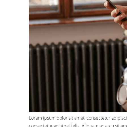
Lorem ipsum dolor sit amet, consectetur adipiscin
consectetur volutpat felis. Aliquam ac arcu sit a