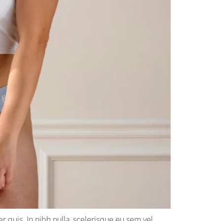
 quis. In nibh nulla, scelerisque eu sem vel,