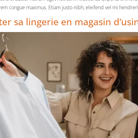
m congue maximus. Etiam justo nibh, eleifend vel mi hendrerit,
er sa lingerie en magasin d’usi