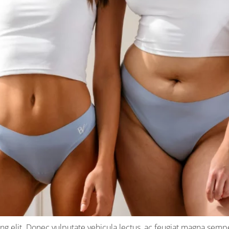
g elit. Donec vulputate vehicula lectus, ac feugiat magna semper